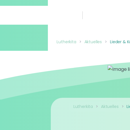
Startseite
Lutherkita
Aktuelles
Lutherkita
>
Aktuelles
>
Lieder & 
Lutherkita
>
Aktuelles
>
L