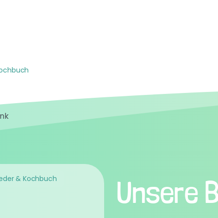
Aktuelles
Unsere Kitas
Konzept
Ko
Kochbuch
ieder & Kochbuch
Unsere 